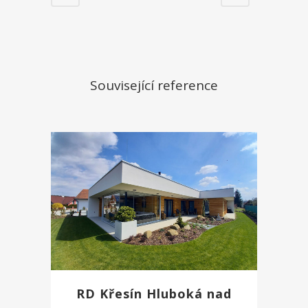
Související reference
Nezbytné
k
RD Křesín Hluboká nad
fungování