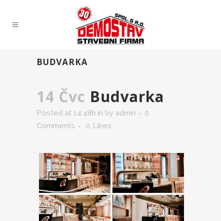
BUDVARKA
14 Čvc
Budvarka
Posted at 14:48h
in
by
admin
0
Comments
0
Likes