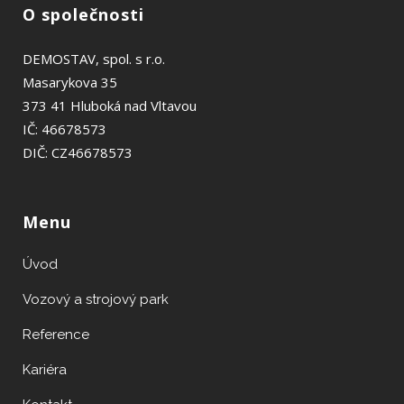
O společnosti
Preferenční
Aby naše
DEMOSTAV, spol. s r.o.
webové
stránky
Masarykova 35
fungovaly při
373 41 Hluboká nad Vltavou
vaší
IČ: 46678573
návštěvě co
nejlépe.
DIČ: CZ46678573
Pokud tyto
cookies
odmítnete,
některé
Menu
funkce z
webu zmizí.
Úvod
Vozový a strojový park
Reference
Kariéra