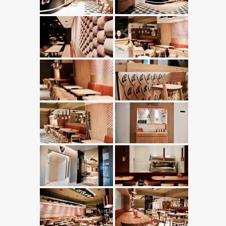
Nezbytné
k
fungování