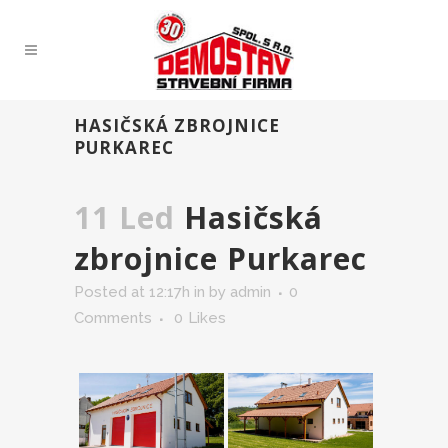
HASIČSKÁ ZBROJNICE
PURKAREC
11 Led
Hasičská
zbrojnice Purkarec
Posted at 12:17h
in
by
admin
0
Comments
0
Likes