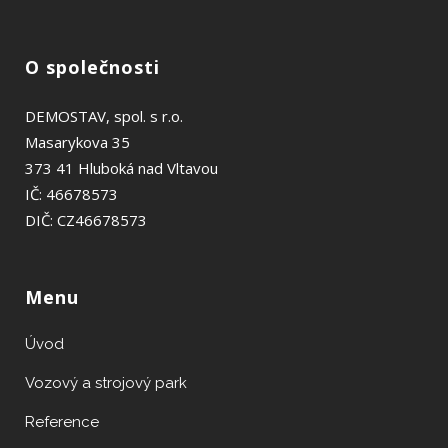
webu
Tyto
soubory
cookies
O společnosti
nejsou
volitelné.
DEMOSTAV, spol. s r.o.
Jsou nutné
pro
Masarykova 35
fungování
373 41 Hluboká nad Vltavou
webu.
IČ: 46678573
DIČ: CZ46678573
Analytické
Abychom
mohli
zlepšit
Menu
funkčnost a
strukturu
Úvod
webu na
základě
toho, jak je
Vozový a strojový park
web
používán.
Reference