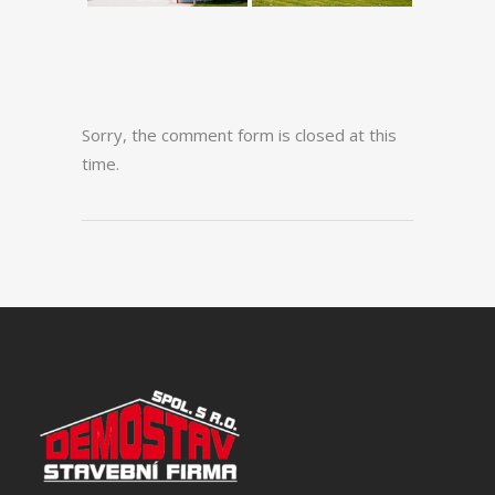
Sorry, the comment form is closed at this
time.
Nezbytné
k
fungování