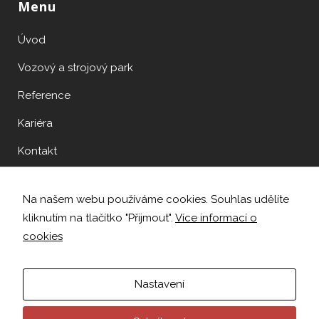
Menu
Preferenční
Aby naše
Úvod
webové
stránky
Vozový a strojový park
fungovaly při
vaší
Reference
návštěvě co
nejlépe.
Kariéra
Pokud tyto
cookies
Kontakt
odmítnete,
některé
funkce z
webu zmizí.
Na našem webu používáme cookies. Souhlas udělíte
kliknutím na tlačítko "Přijmout".
Více informací o
cookies
Nastavení