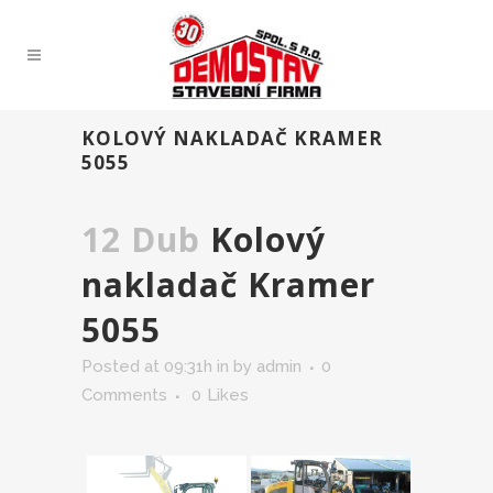
KOLOVÝ NAKLADAČ KRAMER
5055
12 Dub
Kolový
nakladač Kramer
5055
Posted at 09:31h
in
by
admin
0
Comments
0
Likes