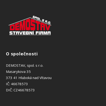
webu
Tyto
soubory
cookies
nejsou
volitelné.
Jsou nutné
pro
fungování
webu.
O společnosti
Analytické
Abychom
mohli
DEMOSTAV, spol. s r.o.
zlepšit
Masarykova 35
funkčnost a
strukturu
373 41 Hluboká nad Vltavou
webu na
IČ: 46678573
základě
DIČ: CZ46678573
toho, jak je
web
používán.